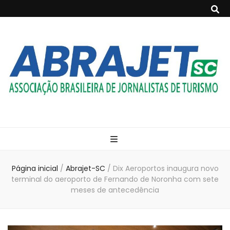
ABRAJET- SC
Associação Brasileira de Jornalistas de Turismo
Página inicial
/
Abrajet-SC
/
Dix Aeroportos inaugura novo
terminal do aeroporto de Fernando de Noronha com sete
meses de antecedência